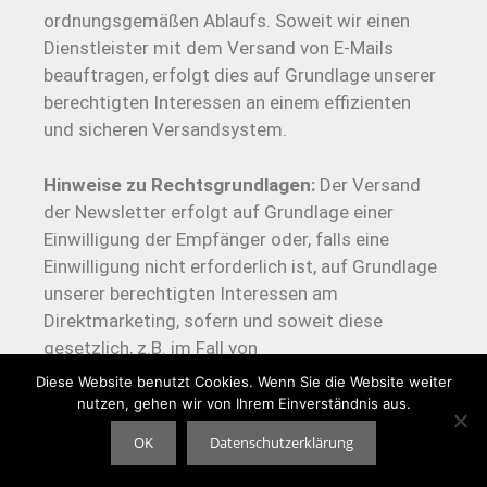
ordnungsgemäßen Ablaufs. Soweit wir einen
Dienstleister mit dem Versand von E-Mails
beauftragen, erfolgt dies auf Grundlage unserer
berechtigten Interessen an einem effizienten
und sicheren Versandsystem.
Hinweise zu Rechtsgrundlagen:
Der Versand
der Newsletter erfolgt auf Grundlage einer
Einwilligung der Empfänger oder, falls eine
Einwilligung nicht erforderlich ist, auf Grundlage
unserer berechtigten Interessen am
Direktmarketing, sofern und soweit diese
gesetzlich, z.B. im Fall von
Bestandskundenwerbung, erlaubt ist. Soweit wir
Diese Website benutzt Cookies. Wenn Sie die Website weiter
einen Dienstleister mit dem Versand von E-Mails
nutzen, gehen wir von Ihrem Einverständnis aus.
beauftragen, geschieht dies auf der Grundlage
OK
Datenschutzerklärung
unserer berechtigten Interessen. Das
Registrierungsverfahren wird auf der Grundlage